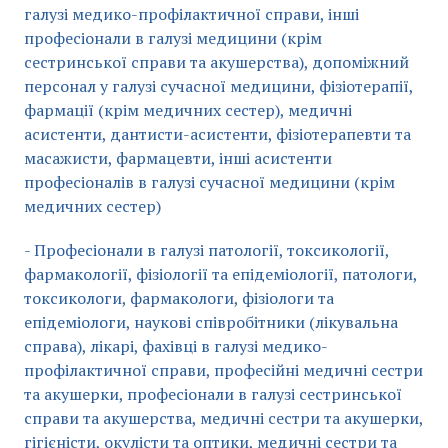
галузі медико-профілактичної справи, інші
професіонали в галузі медицини (крім
сестринської справи та акушерства), допоміжний
персонал у галузі сучасної медицини, фізіотерапії,
фармації (крім медичних сестер), медичні
асистенти, дантисти-асистенти, фізіотерапевти та
масажисти, фармацевти, інші асистенти
професіоналів в галузі сучасної медицини (крім
медичних сестер)
- Професіонали в галузі патології, токсикології,
фармакології, фізіології та епідеміології, патологи,
токсикологи, фармакологи, фізіологи та
епідеміологи, наукові співробітники (лікувальна
справа), лікарі, фахівці в галузі медико-
профілактичної справи, професійні медичні сестри
та акушерки, професіонали в галузі сестринської
справи та акушерства, медичні сестри та акушерки,
гігієністи, окулісти та оптики, медичні сестри та