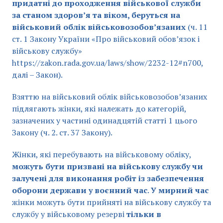
придатні до проходження військової служби
за станом здоров’я та віком,
беруться на
військовий облік військовозобов’язаних
(ч. 11
ст. 1 Закону України «Про військовий обов’язок і
військову службу»
https://zakon.rada.gov.ua/laws/show/2232-12#n700,
далі – Закон).
Взяттю на військовий облік військовозобов’язаних
підлягають жінки, які належать до категорій,
зазначених у частині одинадцятій статті 1 цього
Закону (ч. 2. ст. 37 Закону).
Жінки, які перебувають на військовому обліку,
можуть бути призвані на військову службу чи
залучені для виконання робіт із забезпечення
оборони держави
у воєнний час
.
У мирний час
жінки можуть бути прийняті на військову службу та
службу у військовому резерві
тільки в