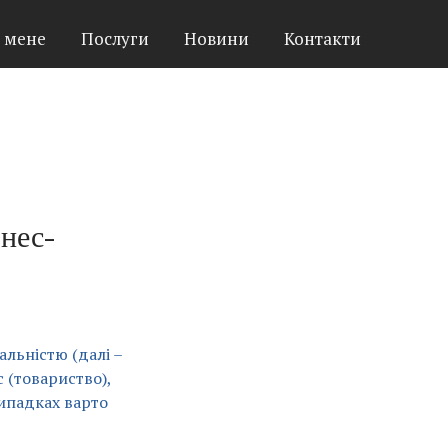
 мене
Послуги
Новини
Контакти
знес-
льністю (далі –
 (товариство),
випадках варто