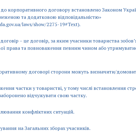
 до корпоративного договору встановлено Законом Укра
бмеженою та додатковою відповідальністю»
ada.gov.ua/laws/show/2275-19#Text).
оговір – це договір, за яким учасники товариства зобов
вої права та повноваження певним чином або утримуватис
поративному договорі сторони можуть визначити/домови
ження частки у товаристві, у тому числі встановлення ст
заборонено відчужувати свою частку.
улювання конфліктних ситуацій.
ування на Загальних зборах учасників.