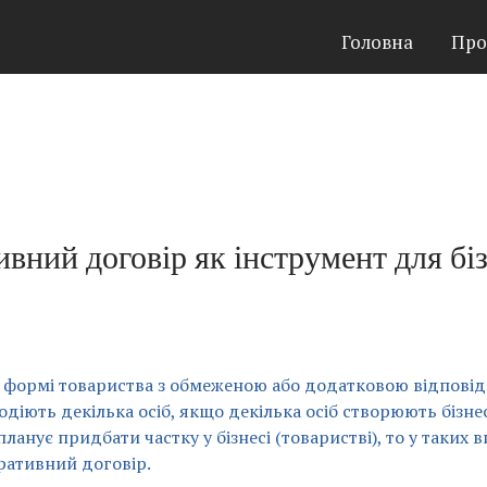
Головна
Про
вний договір як інструмент для бі
 формі товариства з обмеженою або додатковою відповіда
одіють декілька осіб, якщо декілька осіб створюють бізнес
ланує придбати частку у бізнесі (товаристві), то у таких 
ративний договір.