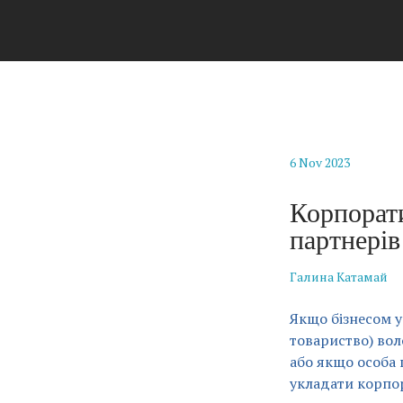
6 Nov 2023
Корпорати
партнерів
Галина Катамай
Якщо бізнесом у
товариство) вол
або якщо особа п
укладати корпо