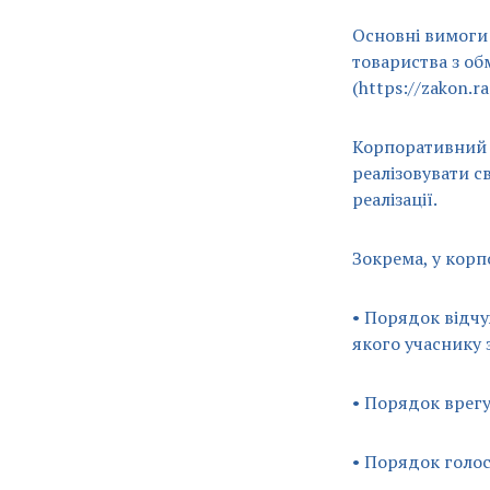
Основні вимоги
товариства з о
(https://zakon.r
Корпоративний д
реалізовувати с
реалізації.
Зокрема, у кор
• Порядок відчу
якого учаснику 
• Порядок врег
• Порядок голос